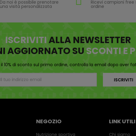
Da noi è possibile prenotare
Ricevi campioni free 
una visita personalizzata
ordine
ISCRIVITI
ALLA NEWSLETTER
NI AGGIORNATO SU
SCONTI E
 il 10% di sconto sul primo ordine, controlla la email dopo aver fatt
ISCRIVITI
NEGOZIO
LINK UTILI
Nutrizione sportiva
Chi siamo