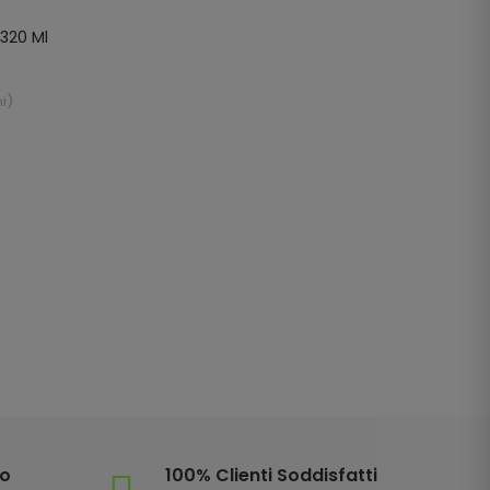
 320 Ml
i
)
io
100% Clienti Soddisfatti