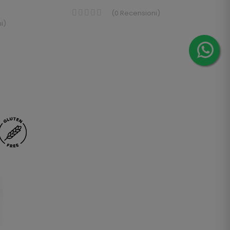
(
0
Recensioni
)
i
)