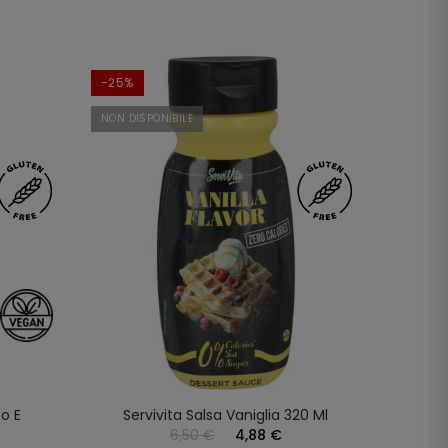
-25%
NON DISPONIBILE
to E
Servivita Salsa Vaniglia 320 Ml
6,50 €
4,88 €