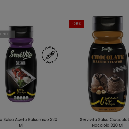
-25%
ONIBILE
ta Salsa Aceto Balsamico 320
Servivita Salsa Cioccola
Ml
Nocciola 320 Ml