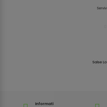
Servi
Salse L
Informati