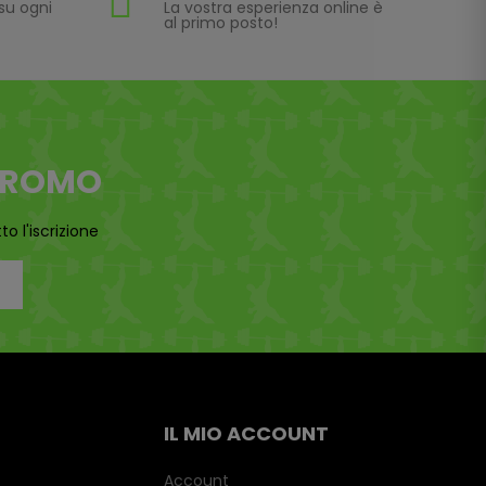
su ogni
La vostra esperienza online è
al primo posto!
 PROMO
o l'iscrizione
IL MIO ACCOUNT
Account