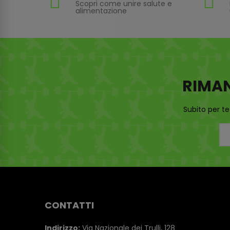
Scopri come unire salute e
alimentazione
RIMA
Subito per te
CONTATTI
Indirizzo:
Via Nazionale dei Trulli, 128