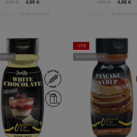
6,50 €
4,88 €
6,50 €
4,88 €
(
0
Recensioni
)
(
0
Recension
-25%
ONIBILE
NON DISPONIBILE