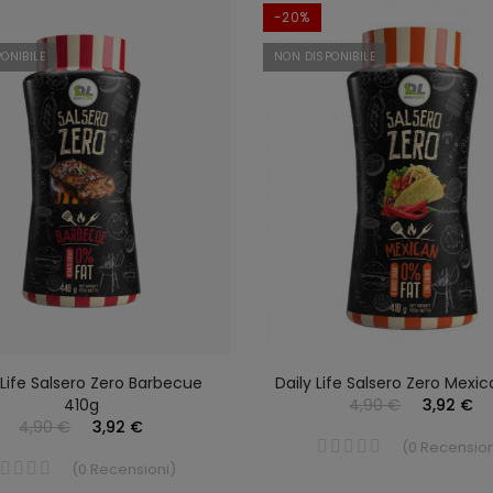
-20%
ONIBILE
NON DISPONIBILE
 Life Salsero Zero Barbecue
Daily Life Salsero Zero Mexi
410g
4,90 €
3,92 €
4,90 €
3,92 €
(
0
Recension
(
0
Recensioni
)