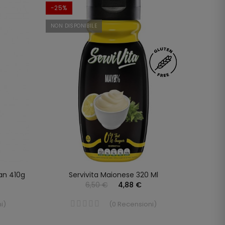
-25%
NON DISPONIBILE
can 410g
Servivita Maionese 320 Ml
6,50 €
4,88 €
i
)
(
0
Recensioni
)