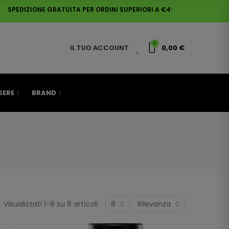
IZIONE GRATUITA PER ORDINI SUPERIORI A €49,90 | MIGLIOR PREZZO |
0
0
IL TUO ACCOUNT
0,00 €
SERE
BRAND
Visualizzati 1-8 su 8 articoli
8
Rilevanza