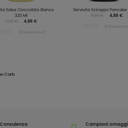
vita Salsa Cioccolato Bianco
Servivita Sciroppo Pancake
320 Ml
6,50 €
4,88 €
6,50 €
4,88 €
(
0
Recension
(
0
Recensioni
)
ow Carb
Consulenza
Campioni omagg